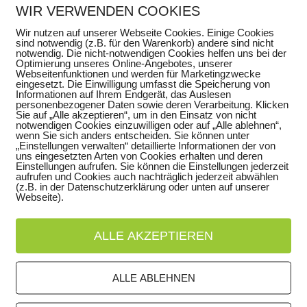
ltete sich sehr aktiv auf beiden Seiten, mal landete 
WIR VERWENDEN COOKIES
 konnte der Türke der hohen Frequenz nicht mehr stan
Wir nutzen auf unserer Webseite Cookies. Einige Cookies
sind notwendig (z.B. für den Warenkorb) andere sind nicht
notwendig. Die nicht-notwendigen Cookies helfen uns bei der
letzten Kraftreserven gute Körper-Köpf Kombination
Optimierung unseres Online-Angebotes, unserer
Webseitenfunktionen und werden für Marketingzwecke
or.
eingesetzt. Die Einwilligung umfasst die Speicherung von
Informationen auf Ihrem Endgerät, das Auslesen
personenbezogener Daten sowie deren Verarbeitung. Klicken
Sie auf „Alle akzeptieren“, um in den Einsatz von nicht
notwendigen Cookies einzuwilligen oder auf „Alle ablehnen“,
wenn Sie sich anders entscheiden. Sie können unter
„Einstellungen verwalten“ detaillierte Informationen der von
uns eingesetzten Arten von Cookies erhalten und deren
Einstellungen aufrufen. Sie können die Einstellungen jederzeit
aufrufen und Cookies auch nachträglich jederzeit abwählen
(z.B. in der Datenschutzerklärung oder unten auf unserer
Webseite).
ALLE AKZEPTIEREN
ALLE ABLEHNEN