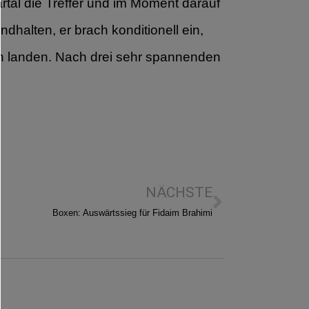
Kartal die Treffer und im Moment darauf
dhalten, er brach konditionell ein,
en landen. Nach drei sehr spannenden
NÄCHSTE
Boxen: Auswärtssieg für Fidaim Brahimi