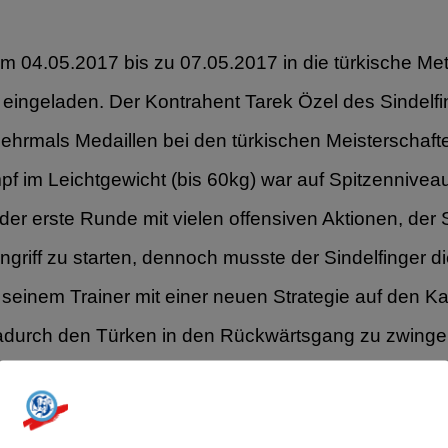
 04.05.2017 bis zu 07.05.2017 in die türkische Metr
ingeladen. Der Kontrahent Tarek Özel des Sindelfing
hrmals Medaillen bei den türkischen Meisterschafte
pf im Leichtgewicht (bis 60kg) war auf Spitzenniv
 der erste Runde mit vielen offensiven Aktionen, der
griff zu starten, dennoch musste der Sindelfinger 
einem Trainer mit einer neuen Strategie auf den Kamp
durch den Türken in den Rückwärtsgang zu zwingen.
egnete ein Schlaghagel auf den Türken ein, diese Ru
len, Özel war durch die vielen Treffer des Sindelfi