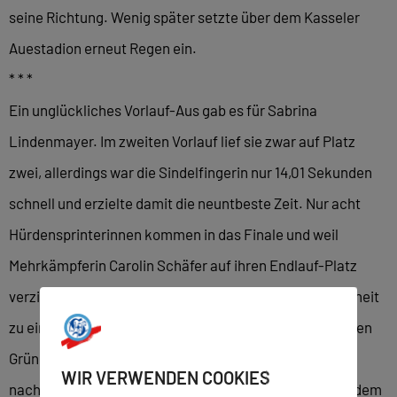
seine Richtung. Wenig später setzte über dem Kasseler
Auestadion erneut Regen ein.
* * *
Ein unglückliches Vorlauf-Aus gab es für Sabrina
Lindenmayer. Im zweiten Vorlauf lief sie zwar auf Platz
zwei, allerdings war die Sindelfingerin nur 14,01 Sekunden
schnell und erzielte damit die neuntbeste Zeit. Nur acht
Hürdensprinterinnen kommen in das Finale und weil
Mehrkämpferin Carolin Schäfer auf ihren Endlauf-Platz
verzichtete, hätte Lindenmayer eigentlich die Gelegenheit
zu einer Finalteilnahme haben müssen. „Aus technischen
Gründen war es aber anscheinend nicht möglich, mich
WIR VERWENDEN COOKIES
nachrücken zu lassen“, erzählt Lindenmayer, die nach dem