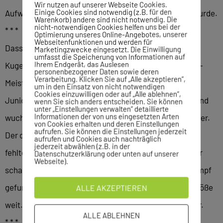
Wir nutzen auf unserer Webseite Cookies.
Einige Cookies sind notwendig (z.B. für den
Aufwärmen wieder zurück auf die Tribüne geschickt wurde.
Warenkorb) andere sind nicht notwendig. Die
nicht-notwendigen Cookies helfen uns bei der
* * *
Optimierung unseres Online-Angebotes, unserer
Webseitenfunktionen und werden für
Dasselbe Schicksal widerfuhr Simon Bayer. Der
Marketingzwecke eingesetzt. Die Einwilligung
umfasst die Speicherung von Informationen auf
Ihrem Endgerät, das Auslesen
Kugelstoßer nahm an seinen ersten deutschen Freiluft-
personenbezogener Daten sowie deren
Verarbeitung. Klicken Sie auf „Alle akzeptieren“,
Meisterschaften der Aktiven teil und gehört noch der
um in den Einsatz von nicht notwendigen
Cookies einzuwilligen oder auf „Alle ablehnen“,
Juniorenklasse an. Bayer zeigte eine solide Leistung und
wenn Sie sich anders entscheiden. Sie können
unter „Einstellungen verwalten“ detaillierte
Informationen der von uns eingesetzten Arten
wuchtete seine Kugel im zweiten Versuch auf 17,88 Meter.
von Cookies erhalten und deren Einstellungen
aufrufen. Sie können die Einstellungen jederzeit
Der dritte Versuch war ein ungültiger, acht Zentimeter
aufrufen und Cookies auch nachträglich
jederzeit abwählen (z.B. in der
fehlten zum Einzug ins Finale der besten Acht. „Das war
Datenschutzerklärung oder unten auf unserer
Webseite).
schade heute. Ich habe gar nicht richtig in den Wettkampf
gefunden. Und bei mir sind meistens erst die letzten Stöße
ALLE AKZEPTIEREN
weit. Das hätte ich gerne im Finale gezeigt“, sagt Bayer.
ALLE ABLEHNEN
* * *