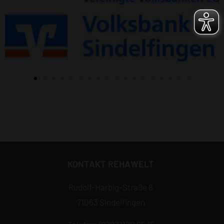
KONTAKT REHAWELT
Rudolf-Harbig-Straße 8
71063 Sindelfingen