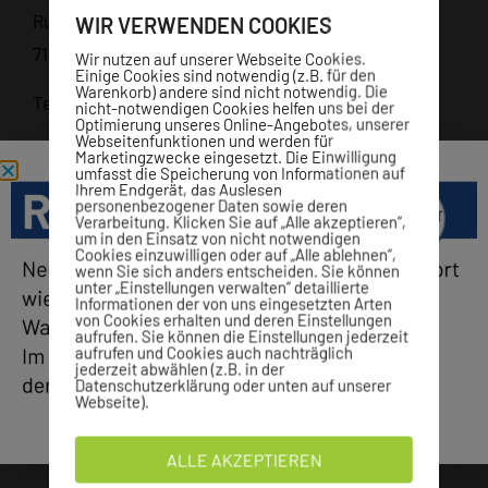
Rudolf-Harbig-Straße 8
WIR VERWENDEN COOKIES
71063 Sindelfingen
Wir nutzen auf unserer Webseite Cookies.
Einige Cookies sind notwendig (z.B. für den
Warenkorb) andere sind nicht notwendig. Die
Telefon: (07031) 7065-15
nicht-notwendigen Cookies helfen uns bei der
Optimierung unseres Online-Angebotes, unserer
Webseitenfunktionen und werden für
E-Mail:
rehawelt@vfl-sindelfingen.de
Marketingzwecke eingesetzt. Die Einwilligung
umfasst die Speicherung von Informationen auf
Ihrem Endgerät, das Auslesen
personenbezogener Daten sowie deren
Verarbeitung. Klicken Sie auf „Alle akzeptieren“,
um in den Einsatz von nicht notwendigen
Cookies einzuwilligen oder auf „Alle ablehnen“,
wenn Sie sich anders entscheiden. Sie können
unter „Einstellungen verwalten“ detaillierte
Informationen der von uns eingesetzten Arten
von Cookies erhalten und deren Einstellungen
aufrufen. Sie können die Einstellungen jederzeit
aufrufen und Cookies auch nachträglich
jederzeit abwählen (z.B. in der
Datenschutzerklärung oder unten auf unserer
ANSPRECHPARTNER
Webseite).
ALLE AKZEPTIEREN