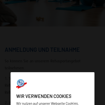
ANMELDUNG UND TEILNAHME
So können Sie an unserem Rehasportangebot
teilnehmen:
1. Sie bekommen von Ihrem Arzt oder Ihrer
Rehabilitationseinrichtung eine Verordnung für den
Rehabilitationssport.
WIR VERWENDEN COOKIES
2. Anschließend nehmen Sie Kontakt zur Rehawelt auf
Wir nutzen auf unserer Webseite Cookies.