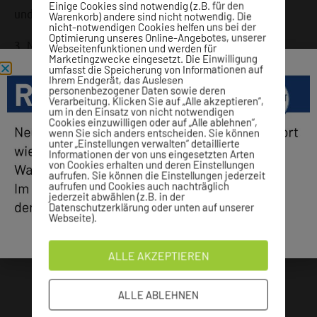
Einige Cookies sind notwendig (z.B. für den
und erkundigen sich über die Angebote.
Warenkorb) andere sind nicht notwendig. Die
nicht-notwendigen Cookies helfen uns bei der
Optimierung unseres Online-Angebotes, unserer
3. Nach der Kontaktaufnahme über die Rehawelt und
Webseitenfunktionen und werden für
Marketingzwecke eingesetzt. Die Einwilligung
einer Zusage für einen Platz, lassen Sie sich Ihre
umfasst die Speicherung von Informationen auf
Ihrem Endgerät, das Auslesen
Verordnung von Ihrer Krankenkasse genehmigen.
personenbezogener Daten sowie deren
Verarbeitung. Klicken Sie auf „Alle akzeptieren“,
um in den Einsatz von nicht notwendigen
4. Im letzten Schritt bringen Sie Ihre genehmigte
Cookies einzuwilligen oder auf „Alle ablehnen“,
wenn Sie sich anders entscheiden. Sie können
Verordnung bitte spätestens zu Ihrem ersten Termin mit.
unter „Einstellungen verwalten“ detaillierte
Informationen der von uns eingesetzten Arten
von Cookies erhalten und deren Einstellungen
aufrufen. Sie können die Einstellungen jederzeit
aufrufen und Cookies auch nachträglich
jederzeit abwählen (z.B. in der
Haben Sie weitere Fragen zur Anmeldung? Dann nehmen
Datenschutzerklärung oder unten auf unserer
Webseite).
Sie gerne Kontakt mit uns auf!
ALLE AKZEPTIEREN
JETZT KONTAKT AUFNEHMEN
ALLE ABLEHNEN