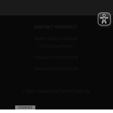
KONTAKT REHAWELT
Rudolf-Harbig-Straße 8
71063 Sindelfingen
Telefon: (07031) 70 65 15
Telefon: (07031) 70 65 55
E-Mail:
rehawelt@vfl-sindelfingen.de
COOKIES