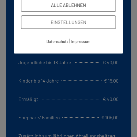
ABTEILUNGSBEITRÄGE
ALLE ABLEHNEN
EINSTELLUNGEN
Erwachsene
€ 65,00
|
Datenschutz
Impressum
Rentner über 65
€ 40,00
Jugendliche bis 18 Jahre
€ 40,00
Kinder bis 14 Jahre
€ 15,00
Ermäßigt
€ 40,00
Ehepaare/ Familien
€ 105,00
Zusätzlich zum jährlichen Abteilungsbeitrag