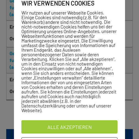
Gewichtheben + Fitness
Donnerstag
17:00
WIR VERWENDEN COOKIES
fuer Frauen und Maenner
Wir nutzen auf unserer Webseite Cookies.
(ab 12 Jahren)
Einige Cookies sind notwendig (z.B. für den
Warenkorb) andere sind nicht notwendig. Die
nicht-notwendigen Cookies helfen uns bei der
Ende
20:30
Optimierung unseres Online-Angebotes, unserer
Webseitenfunktionen und werden für
Ort
Pfarrwiesen Gymnasium Kraftraum
Marketingzwecke eingesetzt. Die Einwilligung
umfasst die Speicherung von Informationen auf
Ihrem Endgerät, das Auslesen
Gewichtheben + Fitness
Freitag
17:00
personenbezogener Daten sowie deren
Verarbeitung. Klicken Sie auf „Alle akzeptieren“,
fuer Frauen und Maenner
um in den Einsatz von nicht notwendigen
(ab 12 Jahren)
Cookies einzuwilligen oder auf „Alle ablehnen“,
wenn Sie sich anders entscheiden. Sie können
unter „Einstellungen verwalten“ detaillierte
Ende
20:30
Informationen der von uns eingesetzten Arten
von Cookies erhalten und deren Einstellungen
Ort
Pfarrwiesen Gymnasium Kraftraum
aufrufen. Sie können die Einstellungen jederzeit
aufrufen und Cookies auch nachträglich
jederzeit abwählen (z.B. in der
Datenschutzerklärung oder unten auf unserer
1 bis 9 von 9 Einträgen
Webseite).
ALLE AKZEPTIEREN