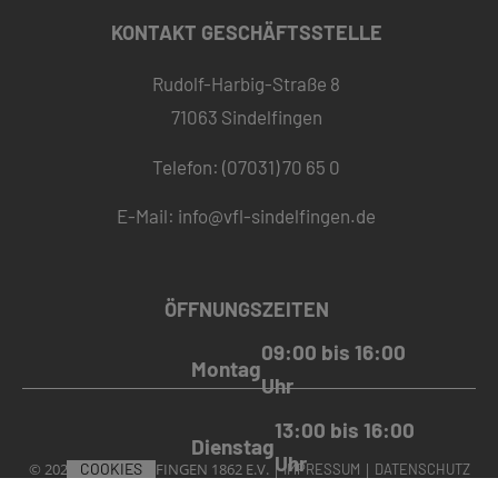
KONTAKT GESCHÄFTSSTELLE
Rudolf-Harbig-Straße 8
71063 Sindelfingen
Telefon: (07031) 70 65 0
E-Mail:
info@vfl-sindelfingen.de
ÖFFNUNGSZEITEN
09:00 bis 16:00
Montag
Uhr
13:00 bis 16:00
Dienstag
Uhr
© 2020 VFL SINDELFINGEN 1862 E.V. |
|
COOKIES
IMPRESSUM
DATENSCHUTZ
MADE WITH
BY
PASSGEBER