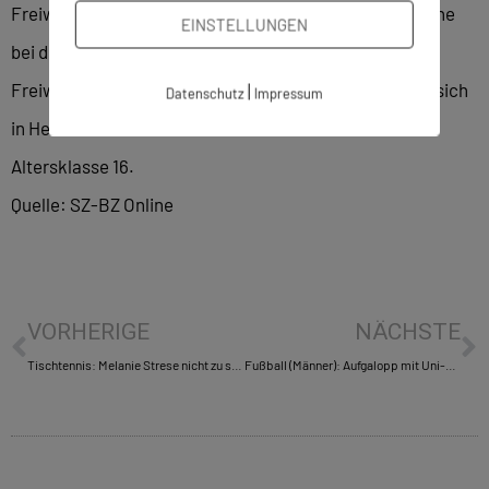
Freiwasser suchen. So ging Anja Krastel vor einer Woche
EINSTELLUNGEN
bei den Internationalen Süddeutschen
Freiwassermeisterschaften an den Start und sicherte sich
|
Datenschutz
Impressum
in Heddesheim den Titel über fünf Kilometer in der
Altersklasse 16.
Quelle: SZ-BZ Online
VORHERIGE
NÄCHSTE
Tischtennis: Melanie Strese nicht zu stoppen
Fußball (Männer): Aufgalopp mit Uni-Weltmeister