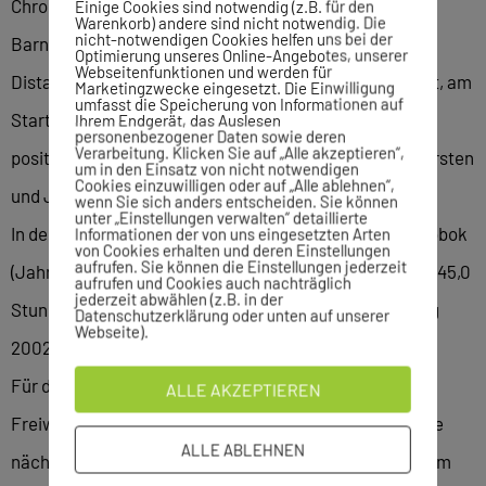
Chrobok und Jahn erneut ins 20 Grad kalte Wasser des
Einige Cookies sind notwendig (z.B. für den
Warenkorb) andere sind nicht notwendig. Die
nicht-notwendigen Cookies helfen uns bei der
Barnberger Sees. Diesmal galt es die Fünf-Kilometer-
Optimierung unseres Online-Angebotes, unserer
Webseitenfunktionen und werden für
Distanz zu überwinden. Gut mit Vaseline eingeschmiert, am
Marketingzwecke eingesetzt. Die Einwilligung
umfasst die Speicherung von Informationen auf
Start des 60 Mann starken Feldes taktisch geschickt
Ihrem Endgerät, das Auslesen
personenbezogener Daten sowie deren
Verarbeitung. Klicken Sie auf „Alle akzeptieren“,
positioniert, konnte sich Chrobok in seinem Lauf den ersten
um in den Einsatz von nicht notwendigen
Cookies einzuwilligen oder auf „Alle ablehnen“,
und Jahn den achten Platz erkämpfen.
wenn Sie sich anders entscheiden. Sie können
unter „Einstellungen verwalten“ detaillierte
In der Jahrgangswertung bedeutete das für Noam Chrobok
Informationen der von uns eingesetzten Arten
von Cookies erhalten und deren Einstellungen
aufrufen. Sie können die Einstellungen jederzeit
(Jahrgang 2001) einen sehr guten siebten Platz in 1:00:45,0
aufrufen und Cookies auch nachträglich
jederzeit abwählen (z.B. in der
Stunden. Marek Jahn sicherte sich in seinem Jahrgang
Datenschutzerklärung oder unten auf unserer
Webseite).
2002 den zehnten Rang in 1:02:48,14 Stunden.
Für die Sindelfinger waren diese
ALLE AKZEPTIEREN
Freiwassermeisterschaften nicht die letzten. Zumal die
ALLE ABLEHNEN
nächsten Langstreckenspezialisten ihre Erfahrungen im