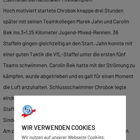
Hoch motiviert startete Chrobok knappe drei Stunden
später mit seinen Teamkollegen Marek Jahn und Carolin
Bek ins 3×1,25 Kilometer Jugend-Mixed-Rennen. 36
Staffeln gingen gleichzeitig an den Start. Jahn konnte mit
einer guten Taktik die VfL-Staffel unter die ersten fünf
Teams schwimmen. Carolin Bek hatte mit der Strömung zu
kämpfen, wurde abgetrieben und es galt für einen Moment
die Luft anzuhalten. Schlussschwimmer Chrobok legte
eindrucksvolle 1,25 Kilometer zurück. Er schwamm die
Staffel zurück ins vordere Feld und sicherte den
Sindelfingern einen beachtlichen dritten Platz.
WIR VERWENDEN COOKIES
Am zweiten Tag der deutschen Meisterschaften stiegen
Wir nutzen auf unserer Webseite Cookies.