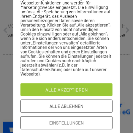
Webseitenfunktionen und werden für
Marketingzwecke eingesetzt. Die Einwilligung
umfasst die Speicherung von Informationen auf
Ihrem Endgerät, das Auslesen
personenbezogener Daten sowie deren
Verarbeitung. Klicken Sie auf „Alle akzeptieren“,
VORHERIGE
NÄCHSTE
um in den Einsatz von nicht notwendigen
Cookies einzuwilligen oder auf „Alle ablehnen“,
Volleyball: Dritter Erfolg im dritten Spiel
Badminton: VfL I und II siegen doppelt
wenn Sie sich anders entscheiden. Sie können
unter „Einstellungen verwalten“ detaillierte
Informationen der von uns eingesetzten Arten
von Cookies erhalten und deren Einstellungen
aufrufen. Sie können die Einstellungen jederzeit
aufrufen und Cookies auch nachträglich
jederzeit abwählen (z.B. in der
Datenschutzerklärung oder unten auf unserer
Webseite).
ALLE AKZEPTIEREN
ALLE ABLEHNEN
EINSTELLUNGEN