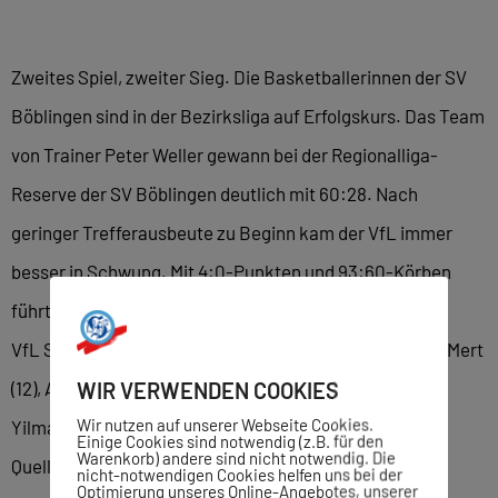
Zweites Spiel, zweiter Sieg. Die Basketballerinnen der SV
Böblingen sind in der Bezirksliga auf Erfolgskurs. Das Team
von Trainer Peter Weller gewann bei der Regionalliga-
Reserve der SV Böblingen deutlich mit 60:28. Nach
geringer Trefferausbeute zu Beginn kam der VfL immer
besser in Schwung. Mit 4:0-Punkten und 93:60-Körben
führt der VfL die Tabelle an.
VfL Sindelfingen: Askay, El Sayed (16 Punkte), Huss (6), Mert
WIR VERWENDEN COOKIES
(12), A.Mutlu (6), D. Mutlu (2) Schenk (4), Türk (12), Nurten
Wir nutzen auf unserer Webseite Cookies.
Yilmaz (2). – pw –
Einige Cookies sind notwendig (z.B. für den
Warenkorb) andere sind nicht notwendig. Die
Quelle: SZ-BZ Online
nicht-notwendigen Cookies helfen uns bei der
Optimierung unseres Online-Angebotes, unserer