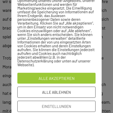
Optimierung unseres Online-Angebotes, unserer
wir sicherlich zufrieden sein, aber die letzten beiden Jahre
Webseitenfunktionen und werden für
Marketingzwecke eingesetzt. Die Einwilligung
waren doch etwas frustrierend“, meint er und bezieht sich
umfasst die Speicherung von Informationen auf
Ihrem Endgerät, das Auslesen
auf die Unwägbarkeiten, die die Corona-Pandemie mit sich
personenbezogener Daten sowie deren
Verarbeitung. Klicken Sie auf „Alle akzeptieren“,
um in den Einsatz von nicht notwendigen
brachte. „Man wusste nie so recht, wo man dran war. Erst
Cookies einzuwilligen oder auf „Alle ablehnen“,
wenn Sie sich anders entscheiden. Sie können
spielten wir um den Aufstieg mit, dann wurde die Saison
unter „Einstellungen verwalten“ detaillierte
Informationen der von uns eingesetzten Arten
abgebrochen, jetzt wurde nur die Hälfte gespielt.“
von Cookies erhalten und deren Einstellungen
aufrufen. Sie können die Einstellungen jederzeit
aufrufen und Cookies auch nachträglich
jederzeit abwählen (z.B. in der
Trotzdem, und darauf legt Mika Pickan Wert, stimme die
Datenschutzerklärung oder unten auf unserer
Webseite).
Moral in der Mannschaft. „Wir sind eine recht
eingeschweißte Truppe, verstehen uns in der Halle und
ALLE AKZEPTIEREN
auch außerhalb super.“ Was nicht verwundert, schließlich
ALLE ABLEHNEN
hat er mit Sven Stolz, Thomas Barth und Carlos Dettling
langjährige Weggefährten ähnlichen Alters in seinem Team,
EINSTELLUNGEN
mit denen er schon zahlreiche (Wett-)Kämpfe ausgefochten