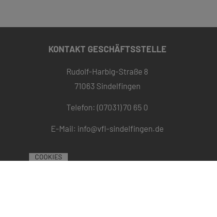
KONTAKT GESCHÄFTSSTELLE
Rudolf-Harbig-Straße 8
71063 Sindelfingen
Telefon: (07031) 70 65 0
E-Mail:
info@vfl-sindelfingen.de
COOKIES
ÖFFNUNGSZEITEN
09:00 bis 16:00
Montag
Uhr