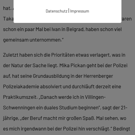
hat. Auch mit der VfL-Nummer eins, dem Serben Ivan
|
Datenschutz
Impressum
Takac, befindet man sich auf einer Wellenlänge. „Wir waren
schon ein paar Mal bei Ivan in Belgrad, haben schon viel
gemeinsam unternommen.“
Zuletzt haben sich die Prioritäten etwas verlagert, was in
der Natur der Sache liegt. Mika Pickan geht bei der Polizei
auf, hat seine Grundausbildung in der Herrenberger
Polizeiakademie absolviert und durchläuft derzeit eine
Praktikumszeit. „Danach werde ich in Villingen-
Schwenningen ein duales Studium beginnen“, sagt der 21-
jährige, „der Beruf macht mir großen Spaß. Mal sehen, wo
es mich irgendwann bei der Polizei hin verschlägt.“ Bedingt