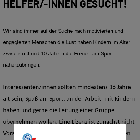
HELFER/-INNEN GESUCHT!
Wir sind immer auf der Suche nach motivierten und
engagierten Menschen die Lust haben Kindern im Alter
zwischen 4 und 10 Jahren die Freude am Sport
näherzubringen.
Interessenten/innen sollten mindestens 16 Jahre
alt sein, Spaß am Sport, an der Arbeit mit Kindern
haben und gerne die Leitung einer Gruppe
übernehmen wollen. Eine Lizenz ist zunächst nicht
Voraussetzung. Im Gespräch und in einer kleinen