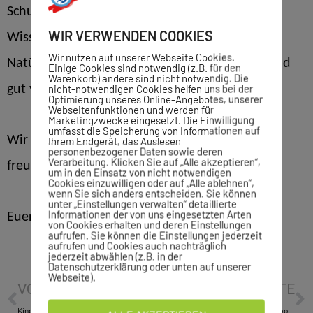
Schulung werden wir das hierfür notwendige
WIR VERWENDEN COOKIES
Wissen vermitteln.
Wir nutzen auf unserer Webseite Cookies.
Natürlich wird diese Tätigkeit auch entsprechend
Einige Cookies sind notwendig (z.B. für den
Warenkorb) andere sind nicht notwendig. Die
nicht-notwendigen Cookies helfen uns bei der
gut vergütet.
Optimierung unseres Online-Angebotes, unserer
Webseitenfunktionen und werden für
Marketingzwecke eingesetzt. Die Einwilligung
umfasst die Speicherung von Informationen auf
Wir würden uns sehr über deine Verstärkung
Ihrem Endgerät, das Auslesen
personenbezogener Daten sowie deren
Verarbeitung. Klicken Sie auf „Alle akzeptieren“,
freuen.
um in den Einsatz von nicht notwendigen
Cookies einzuwilligen oder auf „Alle ablehnen“,
wenn Sie sich anders entscheiden. Sie können
unter „Einstellungen verwalten“ detaillierte
Informationen der von uns eingesetzten Arten
Euer Kindersportteam
von Cookies erhalten und deren Einstellungen
aufrufen. Sie können die Einstellungen jederzeit
aufrufen und Cookies auch nachträglich
jederzeit abwählen (z.B. in der
Datenschutzerklärung oder unten auf unserer
Webseite).
VORHERIGE
NÄCHSTE
Kindersport: NEU! Parkourtraining
Rehawelt: Sindelfingen: Über der Sportwelt glänzt ein Stern in Bronze