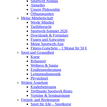
Sportwelt Neubau
Aktuelles
Unsere Philosophie
Öffnungszeiten
Meine Mitgliedschaft
Werde Mitglied
Tarifübersicht
Sportwelt-Sommer 2026
Downloads & Formulare
Fragen und Antworten
Meine Sportwelt-App
Fitness-Gutschein – 1 Monat für 50 €
Sport und Gesundheit
Kurse
Rehasport
Wellness & Sauna
Ernährungsberatung
Leistungsdiagnostik
PhysioInsel
Weitere Angebote
Kinderbetreuung
Treffpunkt Sportwelt-Bistro
Vorträge & Seminarräume
Freizeit- und Breitensport
Sport für Alle – Sportkurse