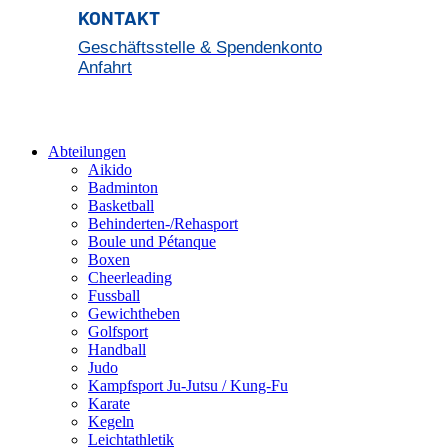
KONTAKT
Geschäftsstelle & Spendenkonto
Anfahrt
Jetzt Kontakt aufnehmen
Abteilungen
Aikido
Badminton
Basketball
Behinderten-/Rehasport
Boule und Pétanque
Boxen
Cheerleading
Fussball
Gewichtheben
Golfsport
Handball
Judo
Kampfsport Ju-Jutsu / Kung-Fu
Karate
Kegeln
Leichtathletik