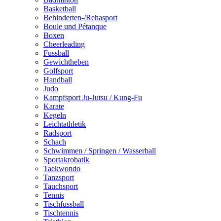
Basketball
Behinderten-/Rehasport
Boule und Pétanque
Boxen
Cheerleading
Fussball
Gewichtheben
Golfsport
Handball
Judo
Kampfsport Ju-Jutsu / Kung-Fu
Karate
Kegeln
Leichtathletik
Radsport
Schach
Schwimmen / Springen / Wasserball
Sportakrobatik
Taekwondo
Tanzsport
Tauchsport
Tennis
Tischfussball
Tischtennis