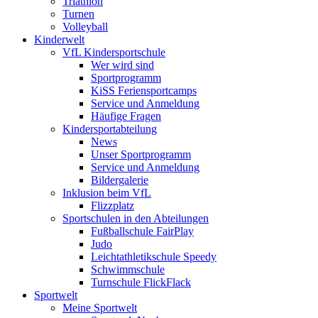
Triathlon
Turnen
Volleyball
Kinderwelt
VfL Kindersportschule
Wer wird sind
Sportprogramm
KiSS Feriensportcamps
Service und Anmeldung
Häufige Fragen
Kindersportabteilung
News
Unser Sportprogramm
Service und Anmeldung
Bildergalerie
Inklusion beim VfL
Flizzplatz
Sportschulen in den Abteilungen
Fußballschule FairPlay
Judo
Leichtathletikschule Speedy
Schwimmschule
Turnschule FlickFlack
Sportwelt
Meine Sportwelt