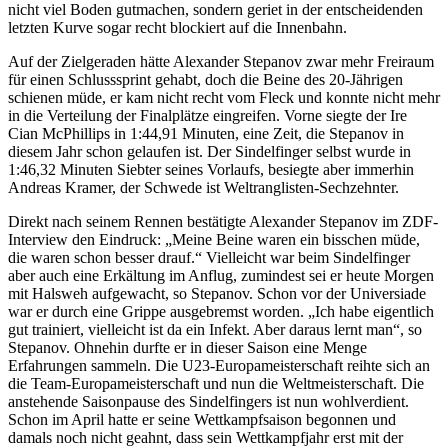
nicht viel Boden gutmachen, sondern geriet in der entscheidenden
letzten Kurve sogar recht blockiert auf die Innenbahn.
Auf der Zielgeraden hätte Alexander Stepanov zwar mehr Freiraum
für einen Schlusssprint gehabt, doch die Beine des 20-Jährigen
schienen müde, er kam nicht recht vom Fleck und konnte nicht mehr
in die Verteilung der Finalplätze eingreifen. Vorne siegte der Ire
Cian McPhillips in 1:44,91 Minuten, eine Zeit, die Stepanov in
diesem Jahr schon gelaufen ist. Der Sindelfinger selbst wurde in
1:46,32 Minuten Siebter seines Vorlaufs, besiegte aber immerhin
Andreas Kramer, der Schwede ist Weltranglisten-Sechzehnter.
Direkt nach seinem Rennen bestätigte Alexander Stepanov im ZDF-
Interview den Eindruck: „Meine Beine waren ein bisschen müde,
die waren schon besser drauf.“ Vielleicht war beim Sindelfinger
aber auch eine Erkältung im Anflug, zumindest sei er heute Morgen
mit Halsweh aufgewacht, so Stepanov. Schon vor der Universiade
war er durch eine Grippe ausgebremst worden. „Ich habe eigentlich
gut trainiert, vielleicht ist da ein Infekt. Aber daraus lernt man“, so
Stepanov. Ohnehin durfte er in dieser Saison eine Menge
Erfahrungen sammeln. Die U23-Europameisterschaft reihte sich an
die Team-Europameisterschaft und nun die Weltmeisterschaft. Die
anstehende Saisonpause des Sindelfingers ist nun wohlverdient.
Schon im April hatte er seine Wettkampfsaison begonnen und
damals noch nicht geahnt, dass sein Wettkampfjahr erst mit der