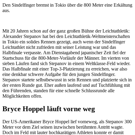
Den Sindelfinger bremst in Tokio über die 800 Meter eine Erkältung
aus.
Mit 20 Jahren schon auf der ganz großen Bühne der Leichtathletik:
Alexander Stepanov hat bei den Leichtathletik-Weltmeisterschaften
in Tokio ein solides Rennen gezeigt, auch wenn der Sindelfinger
Leichtathlet nicht zufrieden mit seiner Leistung war und das
Halbfinale verpasste. Am Dienstagabend japanischer Zeit fiel der
Startschuss für die 800-Meter-Vorläufe der Männer. Im vierten von
sieben Läufen fand sich Stepanov in einem Weltklasse-Feld wieder.
Das Halbfinale mit einer Top-3-Platzierung zu erreichen, war also
eine denkbar schwere Aufgabe für den jungen Sindelfinger.
Stepanov startete selbstbewusst in sein Rennen und platzierte sich in
der ersten Runde gut. Eher außen laufend und auf Tuchfühlung mit
den Führenden, standen für eine schnelle Schlussrunde alle
Möglichkeiten offen.
Bryce Hoppel läuft vorne weg
Der US-Amerikaner Bryce Hoppel lief vorneweg, als Stepanov 300
Meter vor dem Ziel seinen inzwischen berühmten Antritt wagte.
Doch im Feld mit lauter hochkarätigen Athleten konnte er damit