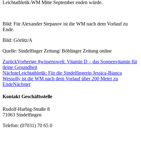
Leichtathletik-WM Mitte September enden würde.
Bild: Für Alexander Stepanov ist die WM nach dem Vorlauf zu
Ende.
Bild: Görlitz/A
Quelle: Sindelfinger Zeitung/ Böblinger Zeitung online
Zurück
Vorherige
#wissenswelt: Vitamin D – das Sonnenvitamin für
deine Gesundheit
Nächste
Leichtathletik: Für die Sindelfingerin Jessica-Bianca
Wessolly ist die WM nach dem Vorlauf über 200 Meter zu
Ende
Nächster
Kontakt Geschäftsstelle
Rudolf-Harbig-Straße 8
71063 Sindelfingen
Telefon: (07031) 70 65 0
E-Mail:
info@vfl-sindelfingen.de