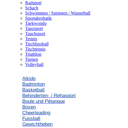
Radsport
Schach
Schwimmen / Springen / Wasserball
Sportakrobatik
Taekwondo
Tanzsport
Tauchsport
Tennis
Tischfussball
Tischtennis
Triathlon
Turnen
Volleyball
Aikido
Badminton
Basketball
Behinderten- / Rehasport
Boule und Pétanque
Boxen
Cheerleading
Fussball
Gewichtheben