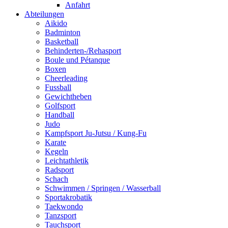
Anfahrt
Abteilungen
Aikido
Badminton
Basketball
Behinderten-/Rehasport
Boule und Pétanque
Boxen
Cheerleading
Fussball
Gewichtheben
Golfsport
Handball
Judo
Kampfsport Ju-Jutsu / Kung-Fu
Karate
Kegeln
Leichtathletik
Radsport
Schach
Schwimmen / Springen / Wasserball
Sportakrobatik
Taekwondo
Tanzsport
Tauchsport