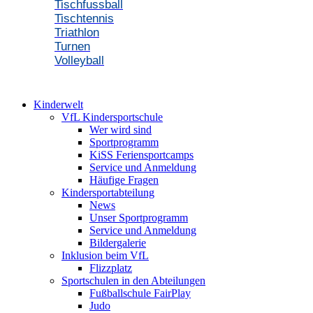
Tischfussball
Tischtennis
Triathlon
Turnen
Volleyball
Kinderwelt
VfL Kindersportschule
Wer wird sind
Sportprogramm
KiSS Feriensportcamps
Service und Anmeldung
Häufige Fragen
Kindersportabteilung
News
Unser Sportprogramm
Service und Anmeldung
Bildergalerie
Inklusion beim VfL
Flizzplatz
Sportschulen in den Abteilungen
Fußballschule FairPlay
Judo