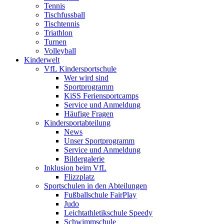
Tennis
Tischfussball
Tischtennis
Triathlon
Turnen
Volleyball
Kinderwelt
VfL Kindersportschule
Wer wird sind
Sportprogramm
KiSS Feriensportcamps
Service und Anmeldung
Häufige Fragen
Kindersportabteilung
News
Unser Sportprogramm
Service und Anmeldung
Bildergalerie
Inklusion beim VfL
Flizzplatz
Sportschulen in den Abteilungen
Fußballschule FairPlay
Judo
Leichtathletikschule Speedy
Schwimmschule