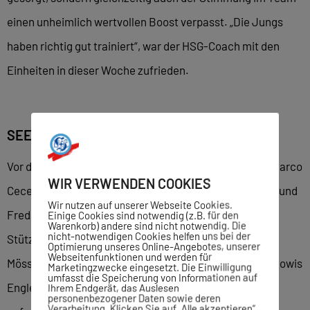
einen unheimlich wertvollen Boost verpasst. „Die Jungs
haben richtig gut trainiert“, war der HSG-Coach mit den
Einheiten in dieser Woche zufrieden.
SEEGER UND TODT FEHLEN IN MÖSSINGEN
Vor dem schweren Gang zur Spvgg Mössingen plagen Marco
WIR VERWENDEN COOKIES
Cece trotzdem größere Sorgen. Denn in Marvin Seeger und
Wir nutzen auf unserer Webseite Cookies.
Frederik Todt fehlen dem Bösi-Trainer zwei wichtige
Einige Cookies sind notwendig (z.B. für den
Warenkorb) andere sind nicht notwendig. Die
nicht-notwendigen Cookies helfen uns bei der
Stützen. „Beide sind beruflich verhindert und werden in
Optimierung unseres Online-Angebotes, unserer
Webseitenfunktionen und werden für
Mössingen nicht dabei sein.“ Da auch noch Youngster Lowis
Marketingzwecke eingesetzt. Die Einwilligung
umfasst die Speicherung von Informationen auf
Englert, gegen Herrenberg der entscheidende Mann,
Ihrem Endgerät, das Auslesen
personenbezogener Daten sowie deren
Verarbeitung. Klicken Sie auf „Alle akzeptieren“,