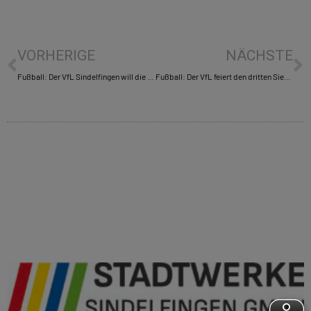
VORHERIGE
NÄCHSTE
Fußball: Der VfL Sindelfingen will die Heimbilanz aufpolieren
Fußball: Der VfL feiert den dritten Sieg in Serie