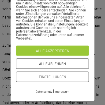
aufgrund von Leistenproblemen auszufallen droht,
um in den Einsatz von nicht notwendigen
Cookies einzuwilligen oder auf „Alle ablehnen“,
schraubt Marco Cece die Erwartungen im Vorfeld der Partie
wenn Sie sich anders entscheiden. Sie können
unter „Einstellungen verwalten“ detaillierte
herunter. „Ohnehin sind die Spiele in Mössingen immer eine
Informationen der von uns eingesetzten Arten
von Cookies erhalten und deren Einstellungen
aufrufen. Sie können die Einstellungen jederzeit
besondere Herausforderung, unter diesen Umständen nun
aufrufen und Cookies auch nachträglich
jederzeit abwählen (z.B. in der
umso mehr.“
Datenschutzerklärung oder unten auf unserer
Webseite).
Zumindest die Rückkehr von Urlauber Mikko Frommer
ALLE AKZEPTIEREN
fängt in Teilen die Ausfälle auf. „Wir werden im Kollektiv
versuchen, die fehlenden Spieler zu ersetzen“, hofft der
ALLE ABLEHNEN
Bösi-Trainer auf eine Trotzreaktion seines Teams beim
EINSTELLUNGEN
Spitzenreiter. Denn „trotz der Außenseiterrolle werden wir
nicht chancenlos sein“. Dafür müsse aber ein Rädchen ins
|
Datenschutz
Impressum
andere greifen. „Mössingen spielt seit mehreren Jahren in
fast unveränderter Aufstellung, das ist eine enorm