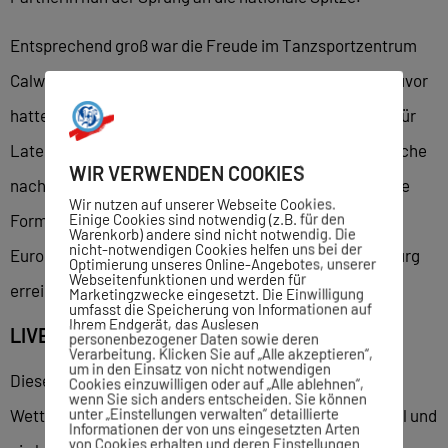
Entsprechend groß war die Freude im Tanzsportzentrum
Calw. Der Erfolg kommt nicht überraschend: Bereits zuvor
hatte das Paar mit dem Deutschen Meistertitel in der Kür
Latein seine Klasse unter Beweis gestellt. Nur eine Woche
WIR VERWENDEN COOKIES
nach dem nationalen Triumph bestätigte das Paar seine
Wir nutzen auf unserer Webseite Cookies.
Einige Cookies sind notwendig (z.B. für den
Form auch auf internationaler Bühne. Bei der
Warenkorb) andere sind nicht notwendig. Die
nicht-notwendigen Cookies helfen uns bei der
Europameisterschaft der WDC Professionals in Augsburg
Optimierung unseres Online-Angebotes, unserer
Webseitenfunktionen und werden für
erreichten Franzò und Garbe einen starken 14. Platz.
Marketingzwecke eingesetzt. Die Einwilligung
umfasst die Speicherung von Informationen auf
Ihrem Endgerät, das Auslesen
LIVEMUSIK UND AUSVERKAUFT
personenbezogener Daten sowie deren
Verarbeitung. Klicken Sie auf „Alle akzeptieren“,
um in den Einsatz von nicht notwendigen
Dieses Turnier zählt zu den anspruchsvollsten
Cookies einzuwilligen oder auf „Alle ablehnen“,
wenn Sie sich anders entscheiden. Sie können
unter „Einstellungen verwalten“ detaillierte
Wettbewerben Europas. Livemusik, ausverkaufter Saal und
Informationen der von uns eingesetzten Arten
von Cookies erhalten und deren Einstellungen