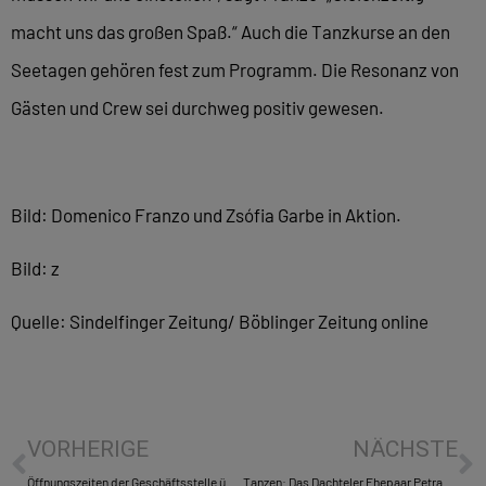
macht uns das großen Spaß.“ Auch die Tanzkurse an den
Seetagen gehören fest zum Programm. Die Resonanz von
Gästen und Crew sei durchweg positiv gewesen.
Bild: Domenico Franzo und Zsófia Garbe in Aktion.
Bild: z
Quelle: Sindelfinger Zeitung/ Böblinger Zeitung online
VORHERIGE
NÄCHSTE
Öffnungszeiten der Geschäftsstelle über Weihnachten und Neujahr
Tanzen: Das Dachteler Ehepaar Petra und Jürgen Kohler hat sich in die Sonder-Klasse getanzt