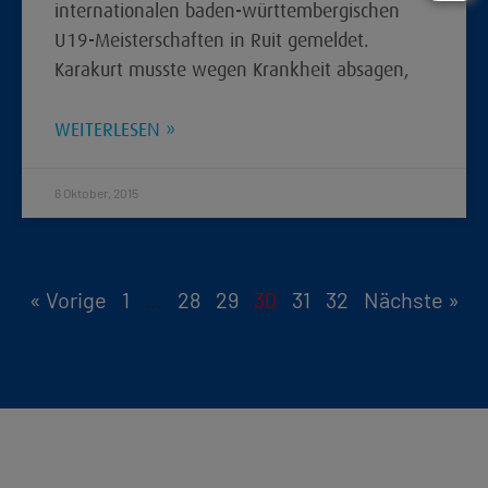
internationalen baden-württembergischen
U19-Meisterschaften in Ruit gemeldet.
Karakurt musste wegen Krankheit absagen,
WEITERLESEN »
6 Oktober, 2015
« Vorige
1
…
28
29
30
31
32
Nächste »