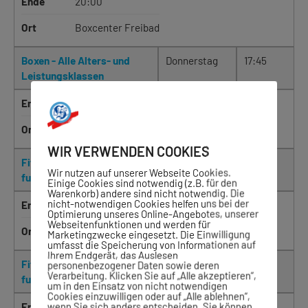
Ende
20:00
Ort
Boxcenter Freibad
Boxen - Alle Alters- und
Donnerstag
17:45
Leistungsklassen
Ende
20:00
Ort
Boxcenter Freibad
WIR VERWENDEN COOKIES
Fitness- und Krafttraining
Mittwoch
20:15
Wir nutzen auf unserer Webseite Cookies.
fuer Damen und Herren
Einige Cookies sind notwendig (z.B. für den
Warenkorb) andere sind nicht notwendig. Die
nicht-notwendigen Cookies helfen uns bei der
Ende
22:00
Optimierung unseres Online-Angebotes, unserer
Webseitenfunktionen und werden für
Ort
Boxcenter Freibad
Marketingzwecke eingesetzt. Die Einwilligung
umfasst die Speicherung von Informationen auf
Ihrem Endgerät, das Auslesen
Fitness- und Krafttraining
Freitag
17:45
personenbezogener Daten sowie deren
Verarbeitung. Klicken Sie auf „Alle akzeptieren“,
fuer Damen und Herren
um in den Einsatz von nicht notwendigen
Cookies einzuwilligen oder auf „Alle ablehnen“,
wenn Sie sich anders entscheiden. Sie können
Ende
20:30