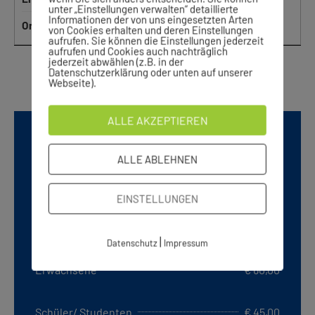
unter „Einstellungen verwalten“ detaillierte
Informationen der von uns eingesetzten Arten
Ort
Boxcenter Freibad
von Cookies erhalten und deren Einstellungen
aufrufen. Sie können die Einstellungen jederzeit
aufrufen und Cookies auch nachträglich
jederzeit abwählen (z.B. in der
1 bis 6 von 6 Einträgen
Datenschutzerklärung oder unten auf unserer
Webseite).
ALLE AKZEPTIEREN
ABTEILUNGSBEITRÄGE
ALLE ABLEHNEN
Jugendliche bis 14 Jahre
€ 35,00
EINSTELLUNGEN
Jugendliche bis 18 Jahre
€ 45,00
|
Datenschutz
Impressum
Erwachsene
€ 60,00
Schüler/ Studenten
€ 45,00