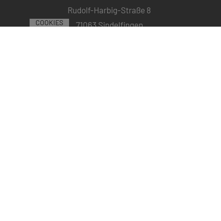
Rudolf-Harbig-Straße 8
COOKIES
71063 Sindelfingen
Telefon: (07031) 70 65 0
E-Mail:
info@vfl-sindelfingen.de
ÖFFNUNGSZEITEN
09:00 bis 16:00
Montag
Uhr
13:00 bis 16:00
Dienstag
Uhr
© 2020 VFL SINDELFINGEN 1862 E.V. |
|
IMPRESSUM
DATENSCHUTZ
MADE WITH
BY
PASSGEBER
09:00 bis 16:00
Mittwoch
Uhr