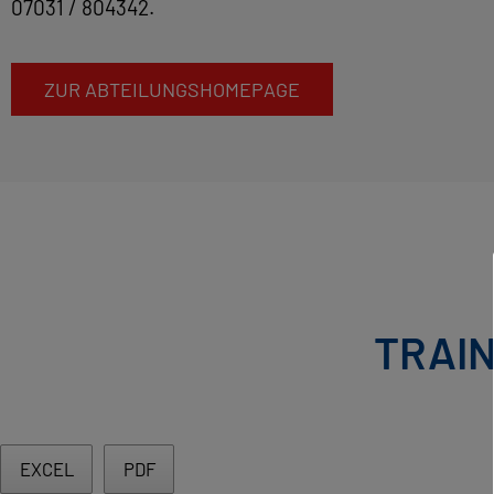
07031 / 804342.
ZUR ABTEILUNGSHOMEPAGE
TRAIN
EXCEL
PDF