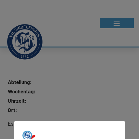
Abteilung:
Wochentag:
Uhrzeit:
-
Ort:
Es wurde keine Adresse für Google Maps hinterlegt