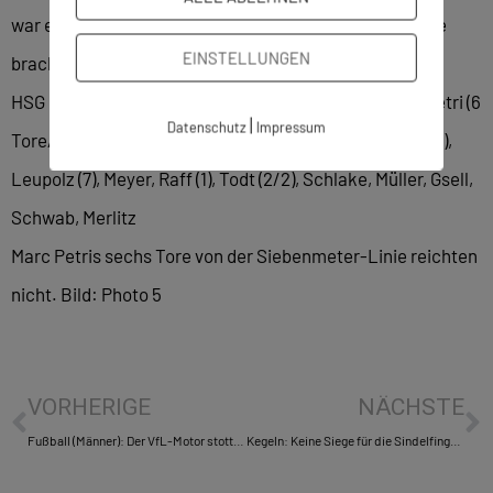
war es eine Nervenschlacht, die dieses Mal keine Beute
EINSTELLUNGEN
brachte.
HSG Böblingen/Sindelfingen: Krypczyk, Heinkele (1), Petri (6
|
Datenschutz
Impressum
Tore/davon 6 Siebenmeter), Trunk (4), Root, Tischner (3),
Leupolz (7), Meyer, Raff (1), Todt (2/2), Schlake, Müller, Gsell,
Schwab, Merlitz
Marc Petris sechs Tore von der Siebenmeter-Linie reichten
nicht. Bild: Photo 5
VORHERIGE
NÄCHSTE
Fußball (Männer): Der VfL-Motor stottert, aber er läuft
Kegeln: Keine Siege für die Sindelfinger Mannschaften am 3.Spieltag