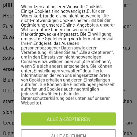
pfiff und einen Kempa-Trick nicht gelten ließ, was auf der
Wir nutzen auf unserer Webseite Cookies.
Einige Cookies sind notwendig (z.B. für den
HSG-Seite keiner so richtig verstehen konnte.
Warenkorb) andere sind nicht notwendig. Die
nicht-notwendigen Cookies helfen uns bei der
Optimierung unseres Online-Angebotes, unserer
Zu allem Überfluss hat jetzt auch noch das Verletztenlager
Webseitenfunktionen und werden für
Marketingzwecke eingesetzt. Die Einwilligung
Zuwachs bekommen. Allerdings muss man erst einmal
umfasst die Speicherung von Informationen auf
Ihrem Endgerät, das Auslesen
abwarten, wie schlimm die Knöchelverletzung von Markus
personenbezogener Daten sowie deren
Verarbeitung. Klicken Sie auf „Alle akzeptieren“,
um in den Einsatz von nicht notwendigen
Schwab tatsächlich ist. Er knickte früh um, „und ihn zu
Cookies einzuwilligen oder auf „Alle ablehnen“,
wenn Sie sich anders entscheiden. Sie können
ersetzen, ist wirklich nicht leicht“, sagt Volker
unter „Einstellungen verwalten“ detaillierte
Informationen der von uns eingesetzten Arten
Blumenschein.
von Cookies erhalten und deren Einstellungen
aufrufen. Sie können die Einstellungen jederzeit
aufrufen und Cookies auch nachträglich
Die Geschichte des Spiels im Schnelldurchlauf: Die HSG
jederzeit abwählen (z.B. in der
Datenschutzerklärung oder unten auf unserer
startete stark, war früh mit drei Toren weg. Dann schlichen
Webseite).
sich Fehler ein. Markus Schwab verletzte sich. Fabian
ALLE AKZEPTIEREN
Leupolz brachte das Team kurz vor der Halbzeit wieder ran.
Die zweite Halbzeit konnte sich sehen lassen, und am Ende
ALLE ABLEHNEN