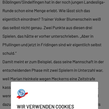
Böblingen/Sindelfingen hat in der noch jungen Landesliga-
Runde schon eine Menge erlebt. Wie lässt sich das
eigentlich einordnen? Trainer Volker Blumenschein weiß
das selbst nicht genau. Zwei Punkte aus diesen drei
Spielen, das hätte er vorher unterschrieben. „Aber in
Pfullingen und jetzt in Fridingen sind wir eigentlich selbst
schuld.“
Damit meint er zum Beispiel, dass seine Mannschaft in der
entscheidenden Phase mit zwei Spielern in Unterzahl war,
weil Marian Heinkele wegen Meckerns eine Zeitstrafe
kassierte. Oder, dass seine Mannschaft meistens dann,
wenn es eng wurde, recht einfache Fehler machte. Und
dazu kam ein Schiedsrichtergespann, das zweimal Kreis
WIR VERWENDEN COOKIES