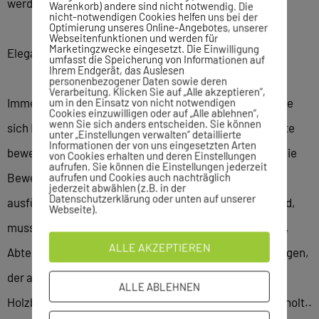
werden.
Warenkorb) andere sind nicht notwendig. Die
nicht-notwendigen Cookies helfen uns bei der
Optimierung unseres Online-Angebotes, unserer
Webseitenfunktionen und werden für
Marketingzwecke eingesetzt. Die Einwilligung
Eleganz und Ernsthaftigkeit
umfasst die Speicherung von Informationen auf
Ihrem Endgerät, das Auslesen
personenbezogener Daten sowie deren
Verarbeitung. Klicken Sie auf „Alle akzeptieren“,
Immer wieder hallen die Schreie der jungen Kämpfer, die
um in den Einsatz von nicht notwendigen
Cookies einzuwilligen oder auf „Alle ablehnen“,
wenn Sie sich anders entscheiden. Sie können
sich Fäuste und Beine schwingend über die Kampfmatte
unter „Einstellungen verwalten“ detaillierte
Informationen der von uns eingesetzten Arten
bewegen, durch die Halle. „Ganz wichtig ist, dass man die
von Cookies erhalten und deren Einstellungen
aufrufen. Sie können die Einstellungen jederzeit
Bewegungen elegant und mit dem gebotenen Ernst
aufrufen und Cookies auch nachträglich
jederzeit abwählen (z.B. in der
Datenschutzerklärung oder unten auf unserer
ausführt. Der Schrei, bei dem Energie ausgestoßen wird,
Webseite).
muss natürlich überzeugend klingen“, sagt Andy Fields,
ALLE AKZEPTIEREN
Abteilungsleiter der Karateabteilung vom VfL Sindelfingen,
der am Sonntag beim Bruchtest, bei dem mehrere
ALLE ABLEHNEN
Holzbretter durchschlagen werden, die Silbermedaille holt..