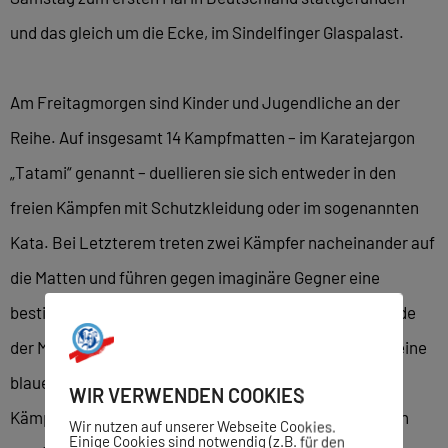
und das gleich um die Ecke, im Sindelfinger Glaspalast.
Am Freitagmorgen sind Kinder und Jugendliche an der
Reihe. Auf insgesamt 14 Kampfmatten – im Karatejargon
„Tatami“ genannt – duellieren sie sich entweder in den
freien Kämpfen mit Schutzkleidung oder im sogenannten
Kata. Bei Letzterem treten zwei Kämpfer nacheinander auf
die Matten und führen gegen imaginäre Gegner eine
bestimmte Abfolge von Kampfbewegungen aus. Um jede
der Matten sitzen fünf Kampfrichter, die eine rote und eine
blaue Fahne in der Hand halten. Am Ende gewinnt der
WIR VERWENDEN COOKIES
Kämpfer das Duell, für den die meisten Fahnen gehoben
Wir nutzen auf unserer Webseite Cookies.
Einige Cookies sind notwendig (z.B. für den