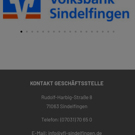
KONTAKT GESCHÄFTSSTELLE
Rudolf-Harbig-Straße 8
71063 Sindelfingen
Telefon: (07031) 70 65 0
E-Mail:
info@vfl-sindelfingen.de