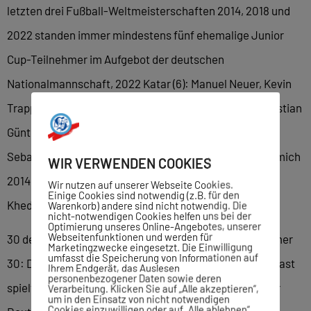
letzten drei Fußball-Weltmeisterschaften 2014, 2018 und
2022 standen immer mindestens fünf ehemalige Junior
Cup-Teilnehmer im Aufgebot der deutschen
Nationalmannschaft, 2022 Katar (6): Manuel Neuer, Kevin
Trapp, Joshua Kimmich, Leroy Sane, Thilo Kehrer, Christian
Günter 2018 in Russland (6): Manuel Neuer, Kevin Trapp,
Sebastian Rudy, Sami Khedira, Mesut Özil, Joshua Kimmich
WIR VERWENDEN COOKIES
2014 in Brasilien (5): Manuel Neuer, Mesut Özil, Sami
Wir nutzen auf unserer Webseite Cookies.
Einige Cookies sind notwendig (z.B. für den
Khedira, Benedict Höwedes und Christoph Kramer.
Warenkorb) andere sind nicht notwendig. Die
nicht-notwendigen Cookies helfen uns bei der
Optimierung unseres Online-Angebotes, unserer
Webseitenfunktionen und werden für
30 deutsche Nationalspieler Malick Thiaw ist die Nummer
Marketingzwecke eingesetzt. Die Einwilligung
umfasst die Speicherung von Informationen auf
30: Der Verteidiger, der 2019 mit Schalke 04 im Glaspalast
Ihrem Endgerät, das Auslesen
personenbezogener Daten sowie deren
spielte, hat im vergangenen Jahr zwei Länderspiele für
Verarbeitung. Klicken Sie auf „Alle akzeptieren“,
um in den Einsatz von nicht notwendigen
Cookies einzuwilligen oder auf „Alle ablehnen“,