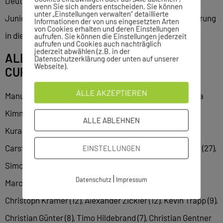
Deutschland bestritten, so dass er der 30. ehemalige
wenn Sie sich anders entscheiden. Sie können
unter „Einstellungen verwalten“ detaillierte
JuniorCup-Teilnehmer ist, der zwischenzeitlich den Sprung
Informationen der von uns eingesetzten Arten
von Cookies erhalten und deren Einstellungen
in die deutsche Nationalmannschaft geschafft hat.
aufrufen. Sie können die Einstellungen jederzeit
aufrufen und Cookies auch nachträglich
jederzeit abwählen (z.B. in der
ALLE NATIONALSPIELER MIT JUNIOR
Datenschutzerklärung oder unten auf unserer
Webseite).
CUP-VERGANGENHEIT
ALLE AKZEPTIEREN
Manuel Neuer (117 Länderspiele), Mesut Özil (92), Joshua
Kimmich (82), Sami Khedira (77), Leroy Sané (59), Kevin
ALLE ABLEHNEN
Kuranyi (52), Benedict Höwedes (44), Tim Borowski (33),
Carsten Jancker (33), Sebastian Rudy (29), Thilo Kehrer (27),
EINSTELLUNGEN
Simon Rolfes (26), David Odonkor (16), Lars Ricken (16),
|
Datenschutz
Impressum
Marcel Schmelzer (16), Max Kruse (14), Serdar Tasci (14),
Christoph Kramer (12), Alexander Zickler (12), Kevin Trapp (9),
Christian Günter (8), Timo Hildebrand (7), Christian Gentner