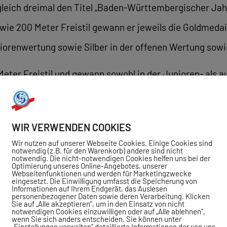
gleich dreimal den Titel „Baden-Württembergischer Jah
wie 200 Meter Freistil gewann er jeweils die Goldmedai
iorenwertung sowie Silber in der offenen Wertung sowie
 Meter Freistil und gewann sowohl in der Junioren- als 
tel. Lena Christin Mantz gewann in der Juniorenwertun
ber.
WIR VERWENDEN COOKIES
indelfinger Schwimmer erzielten insgesamt 15 Silberme
Wir nutzen auf unserer Webseite Cookies. Einige Cookies sind
notwendig (z.B. für den Warenkorb) andere sind nicht
notwendig. Die nicht-notwendigen Cookies helfen uns bei der
holte Silber über 400m Freistil, während Jana Bold un
Optimierung unseres Online-Angebotes, unserer
Webseitenfunktionen und werden für Marketingzwecke
eingesetzt. Die Einwilligung umfasst die Speicherung von
Informationen auf Ihrem Endgerät, das Auslesen
personenbezogener Daten sowie deren Verarbeitung. Klicken
Sie auf „Alle akzeptieren“, um in den Einsatz von nicht
he Abschneiden der Sindelfinger Schwimmer ab. Auf de
notwendigen Cookies einzuwilligen oder auf „Alle ablehnen“,
wenn Sie sich anders entscheiden. Sie können unter
Christin Mantz.
„Einstellungen verwalten“ detaillierte Informationen der von uns