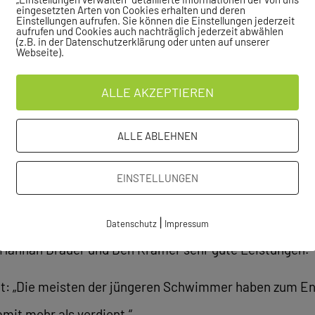
eingesetzten Arten von Cookies erhalten und deren
Einstellungen aufrufen. Sie können die Einstellungen jederzeit
aufrufen und Cookies auch nachträglich jederzeit abwählen
össner, Julie Berner, Steven Phung, Emilie Saillet, Tri
(z.B. in der Datenschutzerklärung oder unten auf unserer
Webseite).
il zum starken Auftritt des VfL Sindelfingen bei.
ALLE AKZEPTIEREN
n Vogel ab, die gleich dreimal Gold gewann. Mit diesen 
 ihres Jahrgangs. Siege gingen auch an Gianluca Giuli
ALLE ABLEHNEN
ianluca Giuliano. Bronze gab es für Ben Krämer, Benjami
EINSTELLUNGEN
ik und Gianluca Giuliano. Die Freistil-Staffel in der Ju
edaillenspiegel mit einer weiteren Bronzemedaille ab.
|
Datenschutz
Impressum
c, Hannah Brauer und Ben Krämer sehr gute Leistungen.
et: „Die meisten der jüngeren Schwimmer haben zum En
mit mehr als verdient.“