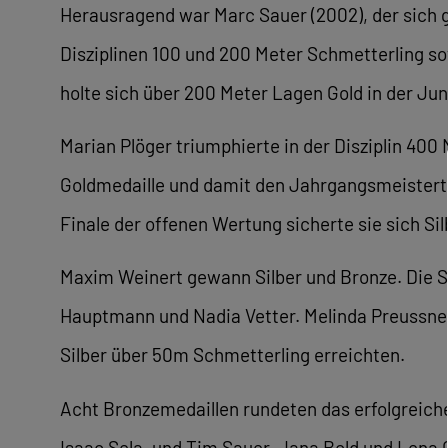
Herausragend war Marc Sauer (2002), der sich 
Disziplinen 100 und 200 Meter Schmetterling so
holte sich über 200 Meter Lagen Gold in der Jun
Marian Plöger triumphierte in der Disziplin 400
Goldmedaille und damit den Jahrgangsmeisterti
Finale der offenen Wertung sicherte sie sich Sil
Maxim Weinert gewann Silber und Bronze. Die S
Hauptmann und Nadia Vetter. Melinda Preussner 
Silber über 50m Schmetterling erreichten.
Acht Bronzemedaillen rundeten das erfolgreic
Isaac Sela, und Tim Sauer, Jana Bold und Lena 