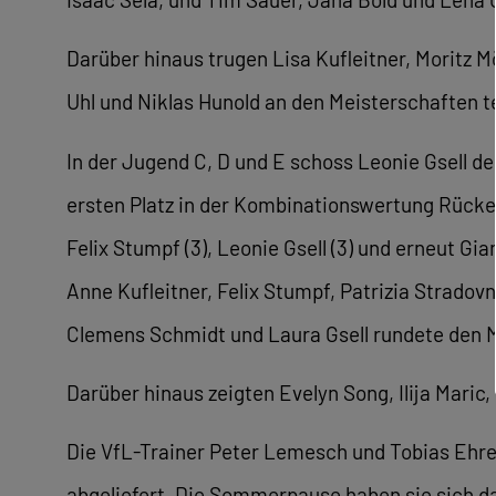
Darüber hinaus trugen Lisa Kufleitner, Moritz M
Uhl und Niklas Hunold an den Meisterschaften te
In der Jugend C, D und E schoss Leonie Gsell de
ersten Platz in der Kombinationswertung Rücken
Felix Stumpf (3), Leonie Gsell (3) und erneut G
Anne Kufleitner, Felix Stumpf, Patrizia Stradovn
Clemens Schmidt und Laura Gsell rundete den M
Darüber hinaus zeigten Evelyn Song, Ilija Mari
Die VfL-Trainer Peter Lemesch und Tobias Ehr
abgeliefert. Die Sommerpause haben sie sich da