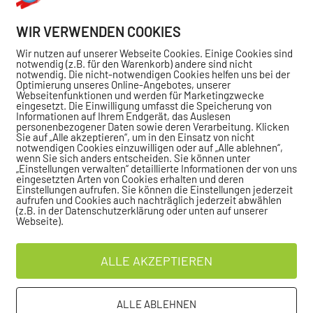
r Sindelfingen von der Aufstellung her diesmal mehr au
Stimmung“ auf der Sindelfinger Anlage, kam man diesem
WIR VERWENDEN COOKIES
Wir nutzen auf unserer Webseite Cookies. Einige Cookies sind
notwendig (z.B. für den Warenkorb) andere sind nicht
notwendig. Die nicht-notwendigen Cookies helfen uns bei der
Optimierung unseres Online-Angebotes, unserer
 6:2 unfassbar gespielt, Mateo Martinez ein stabiles 6:2
Webseitenfunktionen und werden für Marketingzwecke
eingesetzt. Die Einwilligung umfasst die Speicherung von
Informationen auf Ihrem Endgerät, das Auslesen
ael Walser eine 6:4, 4:3-Führung und schließlich auch 
personenbezogener Daten sowie deren Verarbeitung. Klicken
Sie auf „Alle akzeptieren“, um in den Einsatz von nicht
notwendigen Cookies einzuwilligen oder auf „Alle ablehnen“,
t Merkert. Auch Decamps und Sanchez brachten Dominik
wenn Sie sich anders entscheiden. Sie können unter
„Einstellungen verwalten“ detaillierte Informationen der von uns
an Kohler auf Position fünf, der uns mit einem 6:1, 1:6
eingesetzten Arten von Cookies erhalten und deren
Einstellungen aufrufen. Sie können die Einstellungen jederzeit
aufrufen und Cookies auch nachträglich jederzeit abwählen
elegen hatte, um dann trotzdem noch fünf Matchbälle g
(z.B. in der Datenschutzerklärung oder unten auf unserer
Webseite).
N MATCH-TIEBREAKS
ALLE AKZEPTIEREN
 Doppeln nicht aus. Doppel 3 ging schnell an Schussenr
ALLE ABLEHNEN