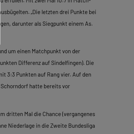
rfüllen. Mit zwei Mal 10:7 in Match-
sbügelten. „Die letzten drei Punkte bei
ägen, darunter als Siegpunkt einem As.
 und um einen Matchpunkt von der
unkten Differenz auf Sindelfingen). Die
t 3:3 Punkten auf Rang vier. Auf den
Schorndorf hatte bereits vor
m dritten Mal die Chance (vergangenes
hne Niederlage in die Zweite Bundesliga