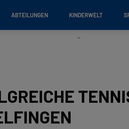
ABTEILUNGEN
KINDERWELT
S
REHAWELT
OLGREICHE TENN
ELFINGEN