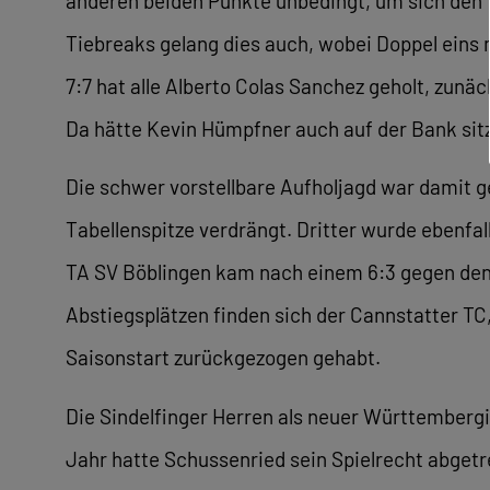
anderen beiden Punkte unbedingt, um sich den 
Tiebreaks gelang dies auch, wobei Doppel eins 
7:7 hat alle Alberto Colas Sanchez geholt, zun
Da hätte Kevin Hümpfner auch auf der Bank sit
Die schwer vorstellbare Aufholjagd war damit g
Tabellenspitze verdrängt. Dritter wurde ebenfal
TA SV Böblingen kam nach einem 6:3 gegen den 
Abstiegsplätzen finden sich der Cannstatter TC
Saisonstart zurückgezogen gehabt.
Die Sindelfinger Herren als neuer Württemberg
Jahr hatte Schussenried sein Spielrecht abgetr