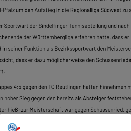
falz um den Aufstieg in die Regionalliga Südwest zu s
r Sportwart der Sindelfinger Tennisabteilung und nach
chenende der Württembergliga erfahren hatte, dass er 
d in seiner Funktion als Bezirkssportwart den Meister
Aussicht, dass er dazu möglicherweise den Schussenried
rt.
 knappes 4:5 gegen den TC Reutlingen hatten hinnehmen
in hoher Sieg gegen den bereits als Absteiger feststehen
er hieß: zur Meisterschaft war gegen Schussenried, ge
 7:2. Durch den dritten Saisoneinsatz des Franzosen G