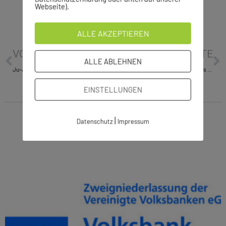
Webseite).
ALLE AKZEPTIEREN
VORHERIGE
NÄCHSTE
ALLE ABLEHNEN
Ju-Jutsu – Köpfchen statt Muskelmasse
Schach: Mit Können, Moral und etwas Glück – VfL Sindelfingen bleibt in der Verbandsliga
EINSTELLUNGEN
|
Datenschutz
Impressum