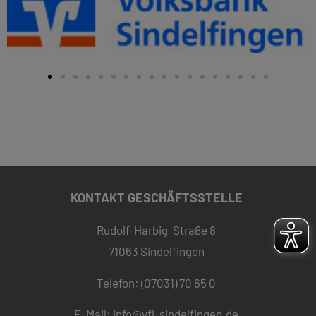
KONTAKT GESCHÄFTSSTELLE
Rudolf-Harbig-Straße 8
71063 Sindelfingen
Telefon: (07031) 70 65 0
E-Mail:
info@vfl-sindelfingen.de