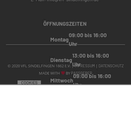
ÖFFNUNGSZEITEN
09:00 bis 16:00
Montag
Uhr
13:00 bis 16:00
Dienstag
Uhr
© 2020 VFL SINDELFINGEN 1862 E.V. |
|
IMPRESSUM
DATENSCHUTZ
MADE WITH
BY
PASSGEBER
09:00 bis 16:00
Mittwoch
COOKIES
Uhr
09:00 bis
Donnerstag
16:00 Uhr
09:00 bis 12:00
Freitag
Uhr