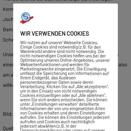
konnte. Auf den Rängen 3 und 4 landeten punktgleich
Jochen Braun und Vormonatssieger Volker Rühl.
Bemerkenswert ist auch der fünfte Platz von Herbert
WIR VERWENDEN COOKIES
Schwarzwälder.
Wir nutzen auf unserer Webseite Cookies.
Einige Cookies sind notwendig (z.B. für den
Warenkorb) andere sind nicht notwendig. Die
Unsere Blitzturniere finden immer am letzten Mittwoch
nicht-notwendigen Cookies helfen uns bei der
Optimierung unseres Online-Angebotes, unserer
eines Monats statt. Das nächste Blitzturnier tragen wir also
Webseitenfunktionen und werden für
Marketingzwecke eingesetzt. Die Einwilligung
umfasst die Speicherung von Informationen auf
am am 26. August aus. Gäste sind wieder herzlich
Ihrem Endgerät, das Auslesen
personenbezogener Daten sowie deren
willkommen.
Verarbeitung. Klicken Sie auf „Alle akzeptieren“,
um in den Einsatz von nicht notwendigen
Cookies einzuwilligen oder auf „Alle ablehnen“,
wenn Sie sich anders entscheiden. Sie können
unter „Einstellungen verwalten“ detaillierte
Informationen der von uns eingesetzten Arten
von Cookies erhalten und deren Einstellungen
Bild: AdobeStock
aufrufen. Sie können die Einstellungen jederzeit
aufrufen und Cookies auch nachträglich
jederzeit abwählen (z.B. in der
Quelle: Volker Rühl
Datenschutzerklärung oder unten auf unserer