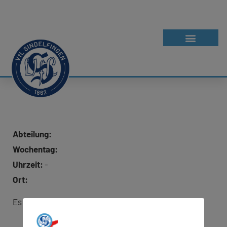
Abteilung:
Wochentag:
Uhrzeit:
-
Ort:
Es wurde keine Adresse für Google Maps hinterlegt