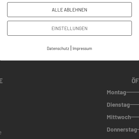
ALLE ABLEHNEN
EINSTELLUNGEN
|
Datenschutz
Impressum
E
ÖF
Montag
Dienstag
Mittwoch
Donnerstag
e