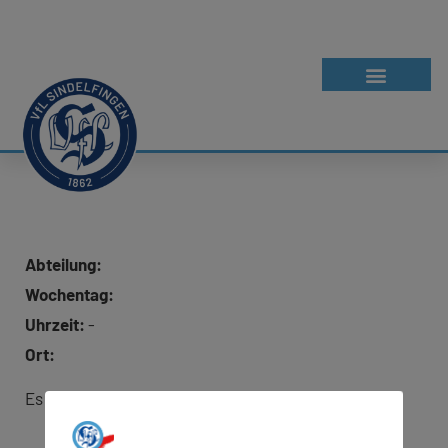
Abteilung:
Wochentag:
Uhrzeit:
-
Ort:
Es wurde keine Adresse für Google Maps hinterlegt