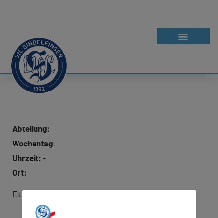
Abteilung:
Wochentag:
Uhrzeit:
-
Ort:
Es wurde keine Adresse für Google Maps hinterlegt