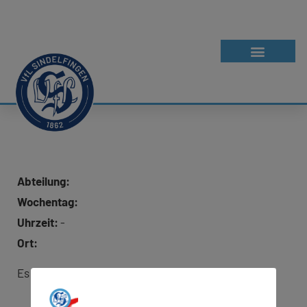
Abteilung:
Wochentag:
Uhrzeit:
-
Ort:
Es wurde keine Adresse für Google Maps hinterlegt