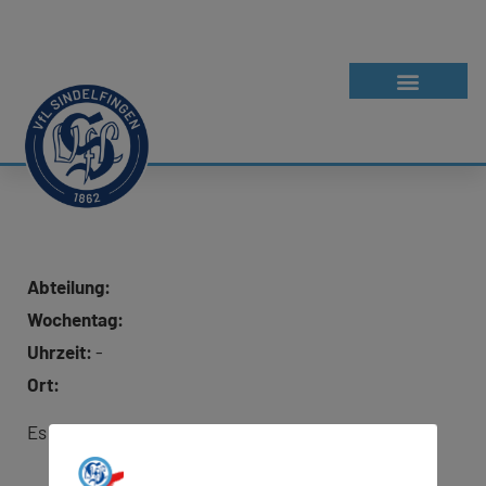
Abteilung:
Wochentag:
Uhrzeit:
-
Ort:
Es wurde keine Adresse für Google Maps hinterlegt