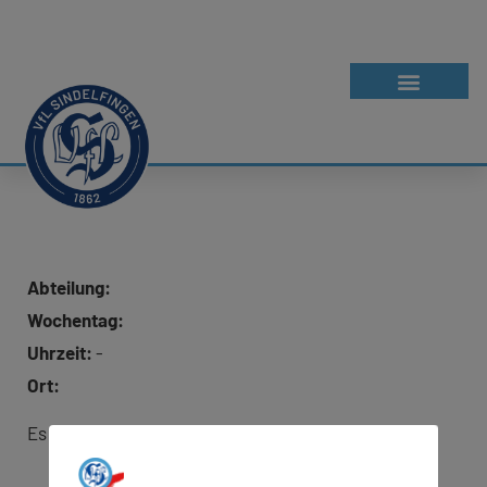
Abteilung:
Wochentag:
Uhrzeit:
-
Ort:
Es wurde keine Adresse für Google Maps hinterlegt