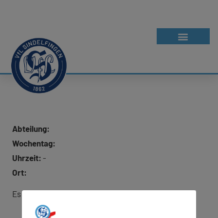
Abteilung:
Wochentag:
Uhrzeit:
-
Ort:
Es wurde keine Adresse für Google Maps hinterlegt