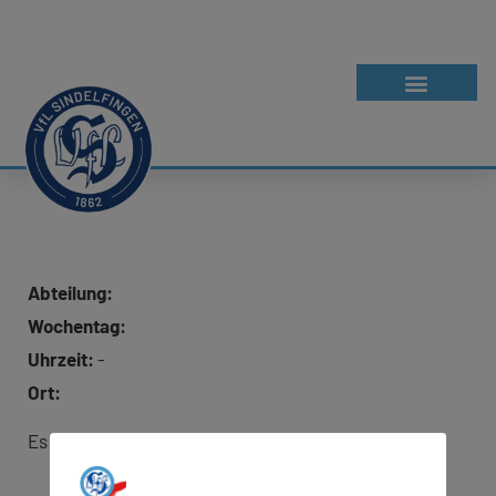
Abteilung:
Wochentag:
Uhrzeit:
-
Ort:
Es wurde keine Adresse für Google Maps hinterlegt