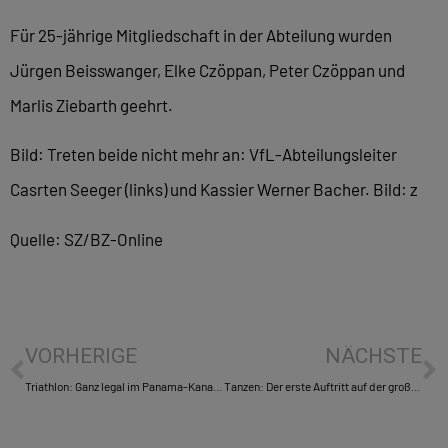
Für 25-jährige Mitgliedschaft in der Abteilung wurden
Jürgen Beisswanger, Elke Czöppan, Peter Czöppan und
Marlis Ziebarth geehrt.
Bild: Treten beide nicht mehr an: VfL-Abteilungsleiter
Casrten Seeger (links) und Kassier Werner Bacher. Bild: z
Quelle: SZ/BZ-Online
VORHERIGE
NÄCHSTE
Triathlon: Ganz legal im Panama-Kanal: Ein Sindelfinger im Triathlon-Glück
Tanzen: Der erste Auftritt auf der großen Bühne