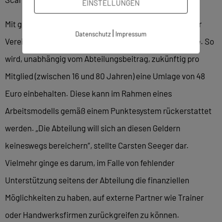
EINSTELLUNGEN
Mit großer Mehrheit angenommen wurde der Antrag der
|
Datenschutz
Impressum
Vereinsführung auf Einführung einer Abteilungsumlage. So
wird, unabhängig vom Abteilungsbeitrag, zukünftig pro
Mitglied (zwischen 16 und 80 Jahren) eine Umlage von 48
Euro einbehalten. Diese kann im Rahmen eines
Arbeitsmodells gemäß einem Punktesystem rückerstattet
werden. „Die Abteilung will sich an diesen Geldern
keineswegs bereichern“, stellte Carsten Seeger dar.
Vielmehr ginge es darum, im Falle von fehlender
Unterstützung seitens der Abteilung die finanziellen
Möglichkeiten zu haben, auf externe Partner wie Trainer
oder Handwerksfirmen zurückgreifen zu können.