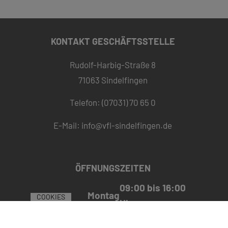
KONTAKT GESCHÄFTSSTELLE
Rudolf-Harbig-Straße 8
71063 Sindelfingen
Telefon: (07031) 70 65 0
E-Mail:
info@vfl-sindelfingen.de
ÖFFNUNGSZEITEN
09:00 bis 16:00
Montag
COOKIES
Uhr
13:00 bis 16:00