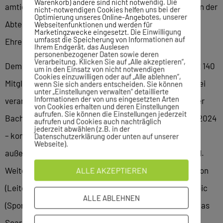
Warenkorb) andere sind nicht notwendig. Die
amtierende Abteilungsleiter eine Negativentwicklung in der
nicht-notwendigen Cookies helfen uns bei der
Optimierung unseres Online-Angebotes, unserer
Abteilung in Bezug auf die generelle Bereitschaft zum
Webseitenfunktionen und werden für
Marketingzwecke eingesetzt. Die Einwilligung
umfasst die Speicherung von Informationen auf
Ehrenamt und zur Mitarbeit.
Ihrem Endgerät, das Auslesen
personenbezogener Daten sowie deren
Verarbeitung. Klicken Sie auf „Alle akzeptieren“,
Dementsprechend steht die Abteilung mit ihren derzeit 140
um in den Einsatz von nicht notwendigen
Cookies einzuwilligen oder auf „Alle ablehnen“,
Mitgliedern nun vor der Herkulesaufgabe, zukünftig zwei
wenn Sie sich anders entscheiden. Sie können
unter „Einstellungen verwalten“ detaillierte
Informationen der von uns eingesetzten Arten
verantwortungsvolle Aufgaben neu zu besetzen. Werner
von Cookies erhalten und deren Einstellungen
aufrufen. Sie können die Einstellungen jederzeit
Bacher führt das Amt des Finanzchefs – längstens bis 2024
aufrufen und Cookies auch nachträglich
jederzeit abwählen (z.B. in der
– kommissarisch weiter, bis im Rahmen einer
Datenschutzerklärung oder unten auf unserer
Webseite).
außerordentlichen Sitzung ein Nachfolger gewählt wird.
ALLE AKZEPTIEREN
Weiterhin gehören Mareike Spieß (Jugend), Lukas Coulon
(Leiter Spielbetrieb), Wolfgang Bradfisch, Bettina Haboic
ALLE ABLEHNEN
(Sportwarte), Bernd Kaltenbach (Schriftführer) und Jonas
Scardanzan (Jugendsprecher) dem Ausschuss an.