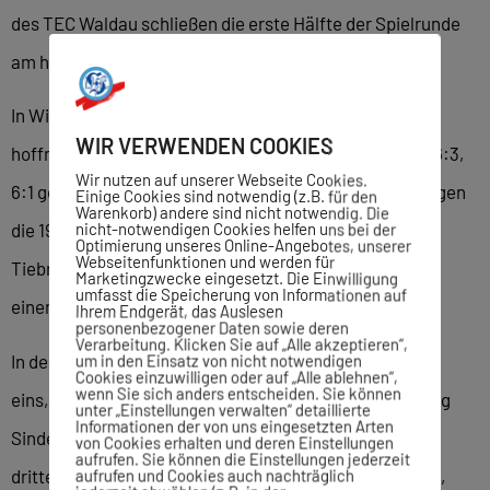
des TEC Waldau schließen die erste Hälfte der Spielrunde
am hinteren Tabellenende ab.
In Wiesbaden begann der Spieltag zunächst noch
WIR VERWENDEN COOKIES
hoffnungsvoll. Natalie Drobny hatte auf Position 6 mit 6:3,
Wir nutzen auf unserer Webseite Cookies.
6:1 gepunktet, Kathleen Kanev sich im Zweiereinzel gegen
Einige Cookies sind notwendig (z.B. für den
Warenkorb) andere sind nicht notwendig. Die
nicht-notwendigen Cookies helfen uns bei der
die 19-jährige Ukrainerin Sofiia Mykhailets im Match-
Optimierung unseres Online-Angebotes, unserer
Webseitenfunktionen und werden für
Tiebreak durchgesetzt. Nur Louanne Djafari ließ nach
Marketingzwecke eingesetzt. Die Einwilligung
umfasst die Speicherung von Informationen auf
einem schnellen 6:0 schließlich doch noch den Punkt.
Ihrem Endgerät, das Auslesen
personenbezogener Daten sowie deren
Verarbeitung. Klicken Sie auf „Alle akzeptieren“,
In der zweiten Runde Einzel mit Ana Ceuca auf Position
um in den Einsatz von nicht notwendigen
Cookies einzuwilligen oder auf „Alle ablehnen“,
wenn Sie sich anders entscheiden. Sie können
eins, der erfahrenen Steffi Bachofer und Maja Issler ging
unter „Einstellungen verwalten“ detaillierte
Informationen der von uns eingesetzten Arten
Sindelfingen dann allerdings leer aus. Kanev/Issler im
von Cookies erhalten und deren Einstellungen
aufrufen. Sie können die Einstellungen jederzeit
dritten Doppel verkürzten im Endergebnis noch auf 3:6,
aufrufen und Cookies auch nachträglich