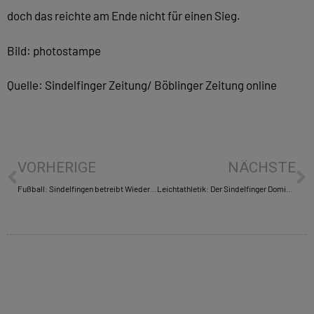
doch das reichte am Ende nicht für einen Sieg.
Bild: photostampe
Quelle: Sindelfinger Zeitung/ Böblinger Zeitung online
VORHERIGE
NÄCHSTE
Fußball: Sindelfingen betreibt Wiedergutmachung
Leichtathletik: Der Sindelfinger Dominik Wiedenmann gewinnt in Pliezhausen die 1000 Meter