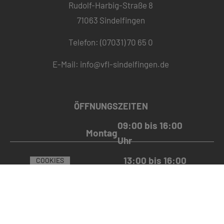
Rudolf-Harbig-Straße 8
71063 Sindelfingen
Telefon: (07031) 70 65 0
E-Mail:
info@vfl-sindelfingen.de
ÖFFNUNGSZEITEN
09:00 bis 16:00
Montag
Uhr
13:00 bis 16:00
COOKIES
Dienstag
Uhr
© 2020 VFL SINDELFINGEN 1862 E.V. |
|
IMPRESSUM
DATENSCHUTZ
MADE WITH
BY
PASSGEBER
09:00 bis 16:00
Mittwoch
Uhr